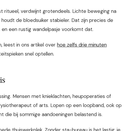
t ritueel, verdwijnt grotendeels. Lichte beweging na
houdt de bloedsuiker stabieler. Dat zijn precies de
 en een rustig wandelpasje voorkomt dat.
leest in ons artikel over
hoe zelfs drie minuten
teitspieken snel optellen.
is
ossing. Mensen met knieklachten, heupoperaties of
siotherapeut of arts. Lopen op een loopband, ook op
ht die bij sommige aandoeningen belastend is.
de thuiswerkplek. Zonder sta-bureau is het lastig: je