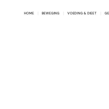
HOME
BEWEGING
VOEDING & DIEET
G
 terwijl je