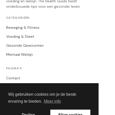
voeding en welzijn. The Health Guide biedt
onderbouwde tips voor een gezonder leven.
CATEGORIEËN
Beweging & Fitness
Voeding & Dieet
Gezonde Gewoonten
Mentaal Welzijn
PAGINA'S
Contact
Privacybeleid
Wij gebruiken cookies om je de beste
Algemene Voorwaarden
ervaring te bieden.
Meer info
Adverteren
Decline
Allow cookies