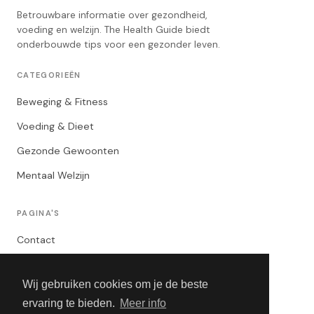
Betrouwbare informatie over gezondheid,
voeding en welzijn. The Health Guide biedt
onderbouwde tips voor een gezonder leven.
CATEGORIEËN
Beweging & Fitness
Voeding & Dieet
Gezonde Gewoonten
Mentaal Welzijn
PAGINA'S
Contact
Privacybeleid
Wij gebruiken cookies om je de beste
Algemene Voorwaarden
ervaring te bieden.
Meer info
Adverteren